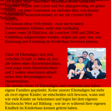
den heißen Stein“ bewirken? Besonders in den ländlichen
und zu optimieren.
Regionen Nepals sind Armut und Not allgegenwärtig, sie gehen
Ablehnen
nahtlos von einer Generation zur nächsten über. Aus diesem
Alle akzeptieren
Teufelskreis herauszukommen, ist nur mit externer Hilfe
Speichern
möglich.
Wir können diese Hilfe leisten - zwar nur in einem
überschaubaren Rahmen, dafür aber nachhaltig.
Unsere ersten 18 Mädchen, die zwischen 1998 und 2004 ins
Kinderhaus aufgenommen wurden, zeigen uns ganz klar, was
Betreuung und Erziehung im Kinderhaus bewirken können.
Diese 18 Ehemaligen sind jetzt
zwischen 28 und 35 Jahre alt, fast
alle haben einen Bachelorabschluss,
zwei sogar einen Masterabschluss
und 2 weitere absolvieren aktuell
neben ihrer Berufstätigkeit ein
Masterstudium.
Die meisten dieser 18 Ehemaligen sind verheiratet und haben
eigene Familien gegründet. Keine unserer Ehemaligen hat mehr
als zwei eigene Kinder; sie entscheiden sich bewusst, wann und
wie viele Kinder sie bekommen und legen bei dem eigenen
Nachwuchs Wert auf Bildung - wie sie es während ihrer eigenen
Kindheit im Kinderhaus kennen gelernt haben.