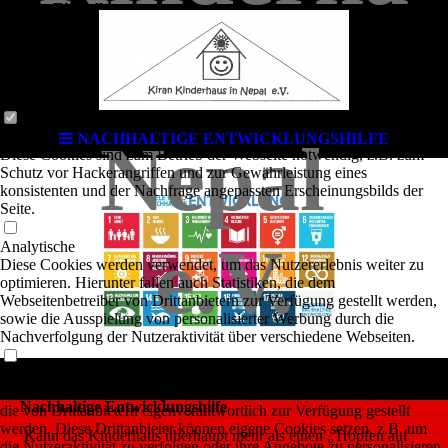
Cookie-Einstellungen
Diese Webseite verwendet Cookies, um Besuchern ein optimales
us in
Nutzererlebnis zu bieten. Bestimmte Inhalte von Drittanbietern werden
nur angezeigt, wenn die entsprechende Option aktiviert ist. Die
Datenverarbeitung kann dann auch in einem Drittland erfolgen.
Weitere Informationen hierzu in der Datenschutzerklärung.
Technisch notwendige
NACHHALTIGE ENTWICKLUNGSHILFE
Nepal
Diese Cookies sind zum Betrieb der Webseite notwendig, z.B. zum
Schutz vor Hackerangriffen und zur Gewährleistung eines
konsistenten und der Nachfrage angepassten Erscheinungsbilds der
Seite.
e.V.
Analytische
Diese Cookies werden verwendet, um das Nutzererlebnis weiter zu
optimieren. Hierunter fallen auch Statistiken, die dem
Webseitenbetreiber von Drittanbietern zur Verfügung gestellt werden,
sowie die Ausspielung von personalisierter Werbung durch die
Nachverfolgung der Nutzeraktivität über verschiedene Webseiten.
Drittanbieter-Inhalte
Diese Webseite bietet möglicherweise Inhalte oder Funktionalitäten an,
Nachhaltige Entwicklungshilfe
die von Drittanbietern eigenverantwortlich zur Verfügung gestellt
werden. Diese Drittanbieter können eigene Cookies setzen, z.B. um
Kann das Kinderhaus überhaupt mehr als einen „Tropfen auf
die Nutzeraktivität zu verfolgen oder ihre Angebote zu personalisieren