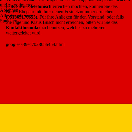
und zu optimieren.
Falls Sie uns
telefonisch
erreichen möchten, können Sie das
Ablehnen
Busch Ehepaar mit ihrer neuen Festnetznummer erreichen
Alle akzeptieren
(051369176653)
. Für ihre Anliegen für den Vorstand, oder falls
Speichern
Sie Inge und Klaus Busch nicht erreichen, bitten wir Sie das
Kontaktformular
zu benutzen, welches zu mehreren
weitergeleitet wird.
googleaa39ec702865b454.html